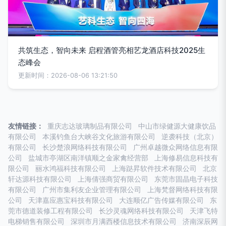
共筑生态，智向未来 启程酒管亮相艺龙酒店科技2025生
态峰会
更新时间：2026-08-06 13:21:50
友情链接：
重庆志达玻璃制品有限公司
中山市绿健源大健康饮品
有限公司
本溪钓鱼台大峡谷文化旅游有限公司
逆袭科技（北京）
有限公司
长沙楚浪网络科技有限公司
广州卓越微众网络信息有限
公司
盐城市亭湖区南洋镇顺之金家禽经营部
上海修易信息科技有
限公司
丽水鸿福科技有限公司
上海跶昇软件技术有限公司
北京
轩达源科技有限公司
上海倩强商贸有限公司
东莞市固晶电子科技
有限公司
广州市集利友企业管理有限公司
上海梵督网络科技有限
公司
天津嘉应惠宝科技有限公司
大连顺亿广告传媒有限公司
东
莞市德道装修工程有限公司
长沙灵魂网络科技有限公司
天津飞特
电梯销售有限公司
深圳市月满西楼信息技术有限公司
济南深辰网