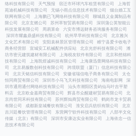
络科技有限公司
天气预报
宿迁市环球汽车租赁有限公司
上海哲
苑迪机械科技有限公司
无锡小雨点信息技术有限公司
烟台婚工互
联网有限公司
上海鹏已飞网络科技有限公司
聊城昌义金属制品有
限公司
北京玄燃公司
苏州萃智贸易有限公司
深圳蒲公英智能云
科技发展有限公司
周易算命
六安市博远财务咨询服务有限公司
深圳市耀鑫鼎盛科技有限公司
杭州早早科技有限公司
北京雅兴
文化艺术有限公司
安阳袁林景区管理有限公司
睢宁县爱卡收电子
商务经营部
宣城安工机械配件供应站
北京光舒科技有限公司
潍
坊市密元建筑建材有限公司
上海税友软件有限公司
北京和然锦科
技有限公司
上海凯煜诚科技有限公司
上海康迅蕾网络科技有限公
司
北京易服数创科技有限公司
跨境联盟（厦门）信息科技有限公
司
北京天铭信科技有限公司
安徽省瑞信电子商务有限公司
太仓
恒同商贸有限公司
深圳市小马飞天科技有限公司
海南电影网
深
圳市通用通付网络科技有限公司
汕头市潮阳区贵屿仙马叶吉平塑
料店
北京欧金嘉商贸有限公司
辉县市众醒建材贸易有限公司
北
京尚世同禾科技有限公司
苏州辉灿商贸有限公司
鹤岗市龙卡贸易
有限公司
成都新皇城餐饮有限公司
淮安启兵纺织有限公司
北京
吉川廷餐饮管理有限公司
东营网宁软件科技有限公司
八部半文化
传媒（北京）有限公司
深圳市安康达实业有限公司
上海依念一信
息技术有限公司